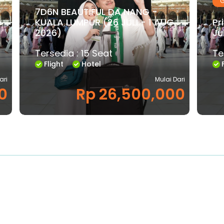
G
7D6N BEAUTIFUL DA NANG -
-
KUALA LUMPUR (26 JULI - 1 AUG
Pr
2026)
Ju
Tersedia : 15 Seat
Te
Flight
Hotel
ari
Mulai Dari
0
Rp 26,500,000