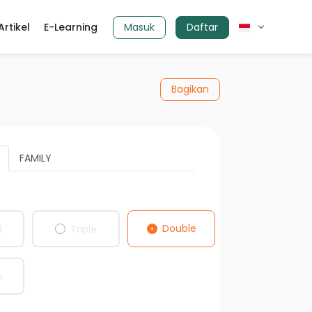
Artikel
E-Learning
Masuk
Daftar
Bagikan
FAMILY
Double
d
Triple
e