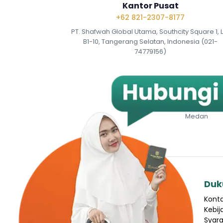
Kantor Pusat
+62 821-2307-8177
PT. Shafwah Global Utama, Southcity Square 1, 
B1-10, Tangerang Selatan, Indonesia (021-
74779156)
Kantor Representat
0811-6001-108
Jl. Karya Wisata No. 20D, Med
Medan
Perusahaan
Duk
Tentang Kami
Kont
Tim
Kebij
Rekrutmen
Syara