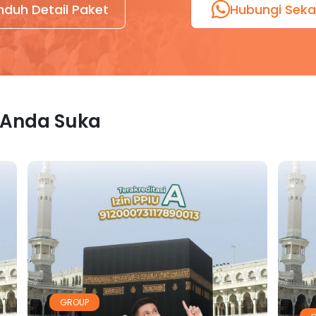
nduh Detail Paket
Hubungi Sek
 Anda Suka
GROUP