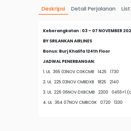
Deskripsi
Detail Perjalanan
Lis
Keberangkatan : 03 – 07 NOVEMBER 20
BY SRILANKAN AIRLINES
Bonus: Burj Khalifa 124th Floor
JADWAL PENERBANGAN:
1. UL 365 03NOV CGKCMB 1425 1730
2. UL 225 03NOV CMBDXB 1825 2140
3. UL 226 06NOV DXBCMB 2300 0455+1 (ar
4. UL 364 07NOV CMBCGK 0720 1330