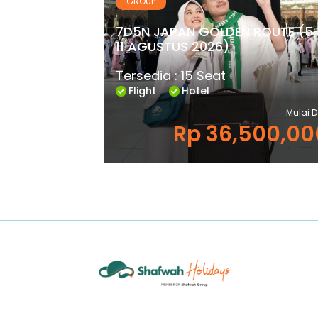
GROUP
7D5N JAPAN GOLDEN ROUTE (5
11 AGUSTUS 2026)
Tersedia : 15 Seat
Flight
Hotel
Mulai D
Rp 36,500,00