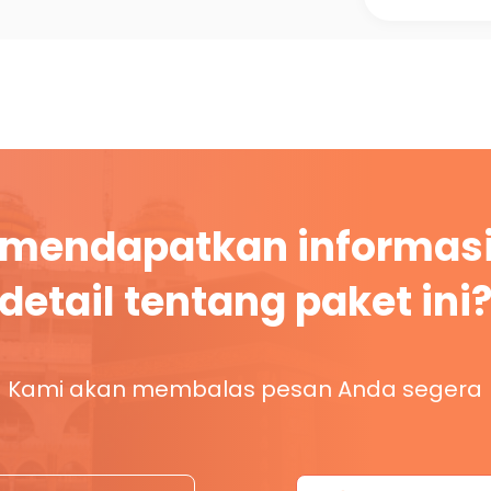
 mendapatkan informasi
detail tentang paket ini
Kami akan membalas pesan Anda segera