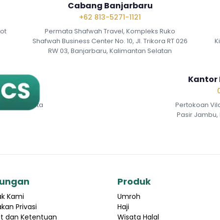
Cabang Banjarbaru
+62 813-5271-1121
Lot
Permata Shafwah Travel, Kompleks Ruko
Shafwah Business Center No. 10, Jl. Trikora RT 026
K
RW 03, Banjarbaru, Kalimantan Selatan
if Medan
Kantor 
an Johor, Kota
Pertokoan Vil
Pasir Jambu, 
ungan
Produk
ak Kami
Umroh
akan Privasi
Haji
t dan Ketentuan
Wisata Halal