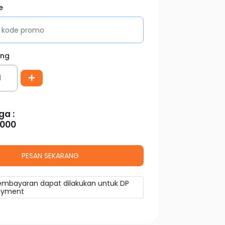
e
ang
ga :
.000
embayaran dapat dilakukan untuk DP
payment