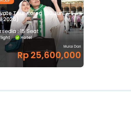
ROUP
ivate Tour Korea (30 Juni - 5
li 2026)
rsedia : 15 Seat
Flight
Hotel
Mulai Dari
Rp 25,600,000