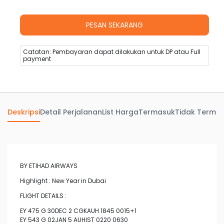
Catatan: Pembayaran dapat dilakukan untuk DP atau Full
payment
Deskripsi
Detail Perjalanan
List Harga
Termasuk
Tidak Terma
BY ETIHAD AIRWAYS
Highlight : New Year in Dubai
FLIGHT DETAILS :
EY 475 G 30DEC 2 CGKAUH 1845 0015+1
EY 543 G 02JAN 5 AUHIST 0220 0630