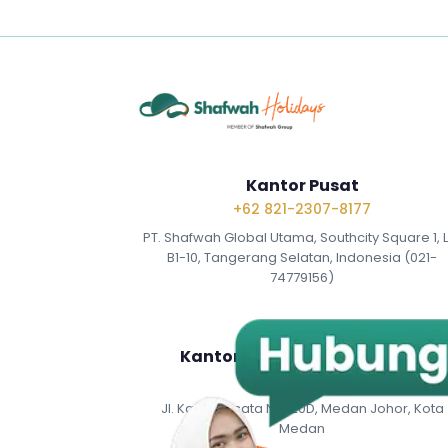
Kantor Pusat
+62 821-2307-8177
PT. Shafwah Global Utama, Southcity Square 1, 
B1-10, Tangerang Selatan, Indonesia (021-
74779156)
Kantor Representatif Medan
0811-6001-108
Jl. Karya Wisata No. 20D, Medan Johor, Kota
Medan