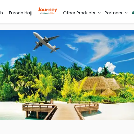
oh
Furoda Hajj
Other Products
Partners
A