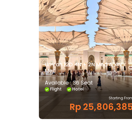
Umrah 12D 4N + 2N Med & 4N
Mec
Available : 36 Seat
Flight
Hotel
Starting Fro
Rp 25,806,38