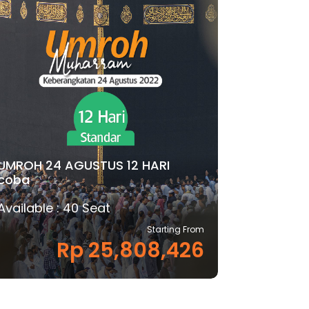
UMROH 24 AGUSTUS 12 HARI
coba
Available : 40 Seat
Starting From
Rp 25,808,426