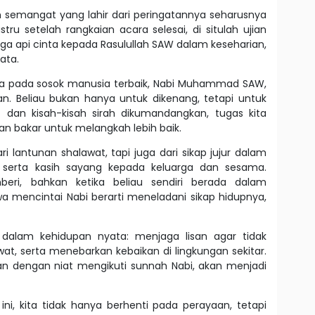
 semangat yang lahir dari peringatannya seharusnya
tru setelah rangkaian acara selesai, di situlah ujian
 api cinta kepada Rasulullah SAW dalam keseharian,
ata.
a pada sosok manusia terbaik, Nabi Muhammad SAW,
n. Beliau bukan hanya untuk dikenang, tetapi untuk
t dan kisah-kisah sirah dikumandangkan, tugas kita
n bakar untuk melangkah lebih baik.
 lantunan shalawat, tapi juga dari sikap jujur dalam
, serta kasih sayang kepada keluarga dan sesama.
eri, bahkan ketika beliau sendiri berada dalam
hwa mencintai Nabi berarti meneladani sikap hidupnya,
 dalam kehidupan nyata: menjaga lisan agar tidak
t, serta menebarkan kebaikan di lingkungan sekitar.
ukan dengan niat mengikuti sunnah Nabi, akan menjadi
i, kita tidak hanya berhenti pada perayaan, tetapi