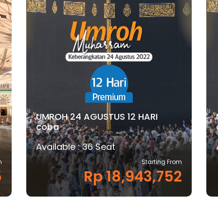
UMROH 24 AGUSTUS 12 HARI
coba
Available : 36 Seat
m
Starting From
5
Rp 18,943,752