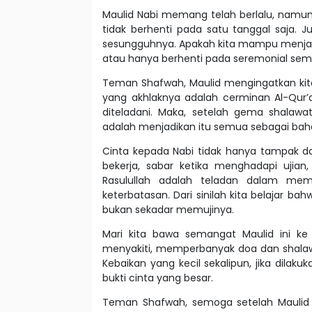
Maulid Nabi memang telah berlalu, namun
tidak berhenti pada satu tanggal saja. Jus
sesungguhnya. Apakah kita mampu menjaga
atau hanya berhenti pada seremonial sem
Teman Shafwah, Maulid mengingatkan kit
yang akhlaknya adalah cerminan Al-Qur’a
diteladani. Maka, setelah gema shalawa
adalah menjadikan itu semua sebagai baha
Cinta kepada Nabi tidak hanya tampak dari
bekerja, sabar ketika menghadapi ujian
Rasulullah adalah teladan dalam memb
keterbatasan. Dari sinilah kita belajar ba
bukan sekadar memujinya.
Mari kita bawa semangat Maulid ini ke
menyakiti, memperbanyak doa dan shalawa
Kebaikan yang kecil sekalipun, jika dilak
bukti cinta yang besar.
Teman Shafwah, semoga setelah Maulid in