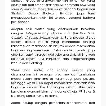
Shafwah Group diharapkan memiliki kemurnian yang
diturunkan dari empat sifat Nabi Muhammad SAW yaitu
fatanah, amanah, tablig,
dan
siddiq.
Sebagai bagian dari
Shafwah Group, Shafwah Holidays juga turut
mengedepankan nilai-nilai tersebut sebagai budaya
perusahaan.
Adapun sesi materi yang disampaikan berkaitan
dengan
Enterpreneurship Mindset
dan
The Five Basic
Capitals of Young Enterpreneurship.
Para peserta diajak
dalam diskusi materi yang membahas tentang
kemampuan membaca situasi, resiko dan kesempatan
bagi seorang
entrepreneur.
Selain materi, peserta juga
diberikan
sharing session
dari beberapa divisi di Shafwah
Holidays seperti SDM, Penjualan dan Pengembangan
Produk, dan Ticketing.
“Keseluruhan materi dan sharing session yang
disampaikan ini semoga bisa menjadi tambahan
modal selain ilmu-ilmu di kuliah bagi para peserta.
Sehingga ketika lulus dapat memberikan manfaat lebih
bagi diri sendiri dan lingkungan sekitar. Khususnya
kemajuan ekonomi islam di Indonesia”, ujar VP Sales &
Marketing Sania Humaira Helmi.
Acara ditutup dengan pemberian cinderamata dari