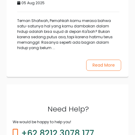
05 Aug 2025
Teman Shafwah, Pernahkah kamu merasa bahwa
satu-satunya hal yang kamu dambakan dalam
hidup adalah bisa sujud di depan Ka'bah? Bukan
karena sedang putus asa, tapi karena hatimu terus
memanggil. Rasanya seperti ada bagian dalam
hidup yang belum ...
Read More
1
2
3
4
5
6
7
8
9
10
11
12
13
14
15
16
17
18
19
Need Help?
20
21
22
We would be happy to help you!
+62 8212 3078 177